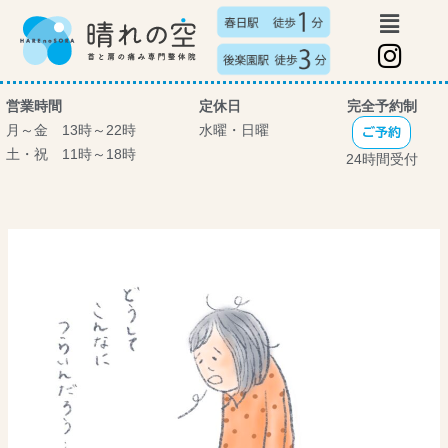
メ
内
ニ
容
I
ュ
を
n
ー
ス
s
営業時間
定休日
完全予約制
キ
t
月～金 13時～22時
水曜・日曜
ッ
ご予約
土・祝 11時～18時
プ
a
24時間受付
g
r
a
m