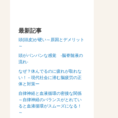
最新記事
頭(頭皮)が硬い～原因とデメリット
～
頭がパンパンな感覚 -脳脊髄液の
流れ-
なぜ？休んでるのに疲れが取れな
い！－現代社会に潜む脳疲労の正
体と対策ー
自律神経と血液循環の密接な関係
～自律神経のバランスがとれてい
ると血液循環がスムーズになる！
～