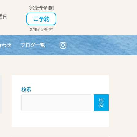
完全予約制
曜日
ご予約
24時間受付
I
合わせ
ブログ一覧
n
s
t
a
g
r
検索
a
検
m
索