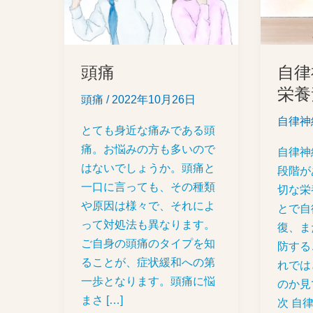
経
を
整
え
頭痛
自律
る
栄養
頭痛
/
2022年10月26日
栄
自律神
養
とても身近な痛みである頭
素
痛。お悩みの方も多いので
自律神
はないでしょうか。頭痛と
段階が
一口に言っても、その種類
切な栄
や原因は様々で、それによ
とで自
って対処法も異なります。
復、ま
ご自身の頭痛のタイプを知
防する
ることが、症状緩和への第
れでは
一歩となります。頭痛に悩
のか見
まさ […]
次 自