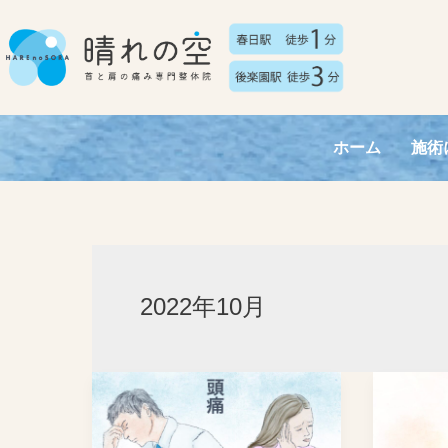
内
容
を
ス
キ
ホーム
施術
ッ
プ
2022年10月
頭
自
痛
律
神