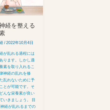
神経を整える
素
経
/
2022年10月4日
経が乱れる過程には
あります。しかし適
養素を取り入れるこ
律神経の乱れを修
た乱れないために予
ことが可能です。そ
どんな栄養素が良い
ていきましょう。 目
律神経が乱れるまでの