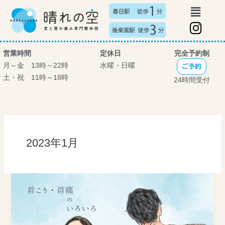
メ
内
ニ
容
I
ュ
を
n
ー
ス
s
営業時間
定休日
完全予約制
キ
t
月～金 13時～22時
水曜・日曜
ッ
ご予約
土・祝 11時～18時
プ
a
24時間受付
g
r
a
m
2023年1月
首
こ
り・
首