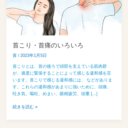
痛
の
い
ろ
い
ろ
首こり・首痛のいろいろ
首
/
2023年1月5日
首こりとは、首の後ろで頭部を支えている筋肉群
が、過度に緊張することによって感じる違和感を言
います。首こりで感じる違和感には、 などがありま
す。これらの違和感があまりに強いために、頭痛、
吐き気、嘔吐、めまい、眼精疲労、頭重 […]
続きを読む »